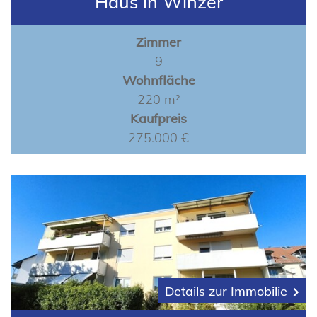
Haus in Winzer
Zimmer
9
Wohnfläche
220 m²
Kaufpreis
275.000 €
Details zur Immobilie