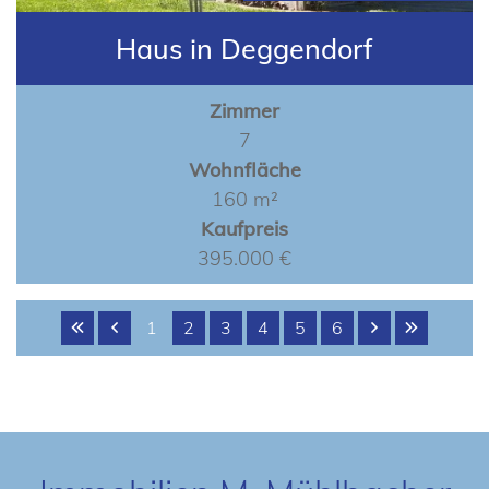
Haus in Deggendorf
Zimmer
7
Wohnfläche
160 m²
Kaufpreis
395.000 €
1
2
3
4
5
6