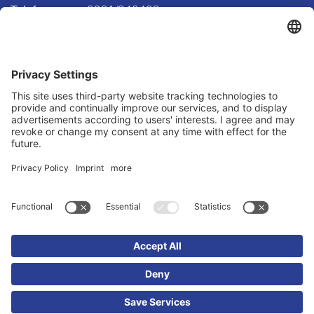
Telefon
0991/340403
Telefax
0991/382877
E-Mail
info@unser-eigenheim.com
LAGE & ROUTENPLANUNG
Routenplanung zu uns
We need your consent to load the
Google Maps service!
We use a third party service to embed
map content that may collect data
about your activity. Please review the
details and accept the service to see
this map.
© 2026 Immobilien M. Mühlbacher
More Information