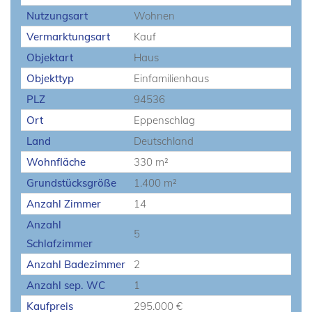
Nutzungsart
Wohnen
Vermarktungsart
Kauf
Objektart
Haus
Objekttyp
Einfamilienhaus
PLZ
94536
Ort
Eppenschlag
Land
Deutschland
Wohnfläche
330 m²
Grundstücksgröße
1.400 m²
Anzahl Zimmer
14
Anzahl
5
Schlafzimmer
Anzahl Badezimmer
2
Anzahl sep. WC
1
Kaufpreis
295.000 €