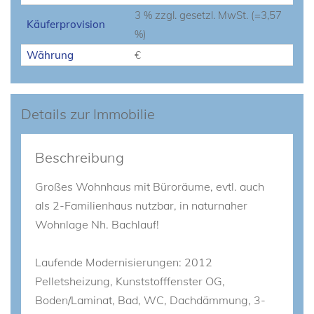
3 % zzgl. gesetzl. MwSt. (=3,57
Käuferprovision
%)
Währung
€
Details zur Immobilie
Beschreibung
Großes Wohnhaus mit Büroräume, evtl. auch
als 2-Familienhaus nutzbar, in naturnaher
Wohnlage Nh. Bachlauf!
Laufende Modernisierungen: 2012
Pelletsheizung, Kunststofffenster OG,
Boden/Laminat, Bad, WC, Dachdämmung, 3-