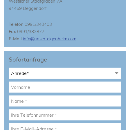
Westlicher Stadtgraben 7A
94469 Deggendorf
Telefon
0991/340403
Fax
0991/382877
E-Mail
info@unser-eigenheim.com
Sofortanfrage