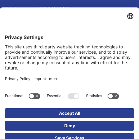
Telefon
0991/340403
Telefax
0991/382877
E-Mail
info@unser-eigenheim.com
LAGE & ROUTENPLANUNG
Routenplanung zu uns
We need your consent to load the
Google Maps service!
We use a third party service to embed
map content that may collect data
about your activity. Please review the
details and accept the service to see
this map.
© 2026 Immobilien M. Mühlbacher