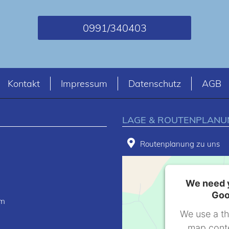
0991/340403
Kontakt
Impressum
Datenschutz
AGB
LAGE & ROUTENPLANU
Routenplanung zu uns
We need y
Goo
om
We use a th
map conte