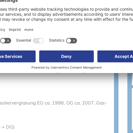
uferprovision
3 % zzgl. gesetzl. MwSt. (=3,57 %)
age
Sonstiges
Energieausweis
 810 m2 Grundstück in ruhiger Wohnlage, nur
Isolierverglasung EG ca. 1998, OG ca. 2007, Gas-
G + DG)