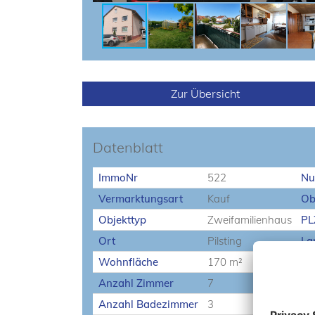
Zur Übersicht
Datenblatt
ImmoNr
522
Nu
Vermarktungsart
Kauf
Ob
Objekttyp
Zweifamilienhaus
PL
Ort
Pilsting
La
Wohnfläche
170 m²
Gr
Anzahl Zimmer
7
An
Anzahl Badezimmer
3
Ba