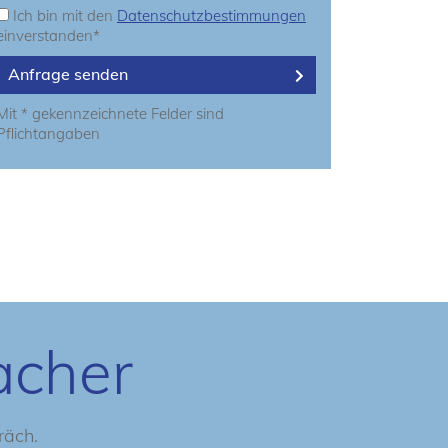
Ich bin mit den
Datenschutzbestimmungen
einverstanden*
Anfrage senden
Mit * gekennzeichnete Felder sind
Pflichtangaben
acher
räch.