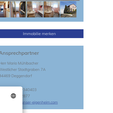
Immobilie merken
Ansprechpartner
Herr Mario Mühlbacher
Westlicher Stadtgraben 7A
94469 Deggendorf
Telefon
0991/340403
Fax
0991/382877
E-Mail
info@unser-eigenheim.com