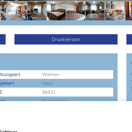
Druckversion
tzungsart
Wohnen
jektart
Haus
Z
94431
nd
Deutschland
undstücksgröße
810 m²
zahl Schlafzimmer
5
lkon
Ja