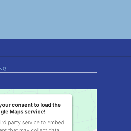
NG
our consent to load the
gle Maps service!
ird party service to embed
nt that may collect data