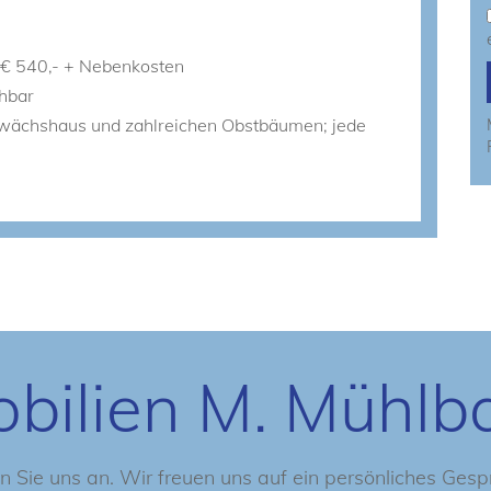
. € 540,- + Nebenkosten
hbar
ewächshaus und zahlreichen Obstbäumen; jede
bilien M. Mühlb
n Sie uns an. Wir freuen uns auf ein persönliches Gesp