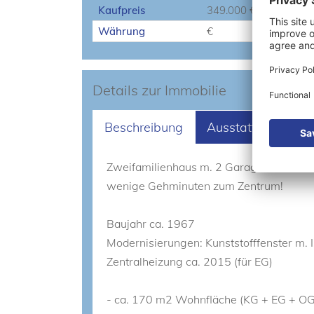
Kaufpreis
349.000 €
Kä
Währung
€
Details zur Immobilie
Beschreibung
Ausstattung
L
Zweifamilienhaus m. 2 Garagen und ca.
wenige Gehminuten zum Zentrum!
Baujahr ca. 1967
Modernisierungen: Kunststofffenster m. 
Zentralheizung ca. 2015 (für EG)
- ca. 170 m2 Wohnfläche (KG + EG + O