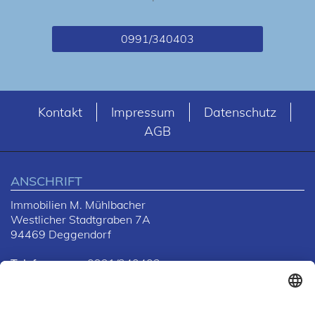
0991/340403
Kontakt
Impressum
Datenschutz
AGB
ANSCHRIFT
Immobilien M. Mühlbacher
Westlicher Stadtgraben 7A
94469 Deggendorf
Telefon
0991/340403
Telefax
0991/382877
E-Mail
info@unser-eigenheim.com